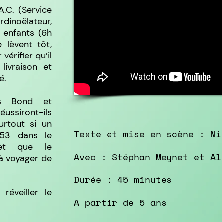
A.C. (Service
rdinoëlateur,
s enfants (6h
 lèvent tôt,
vérifier qu’il
livraison et
é.
ms Bond et
ussiront-ils
surtout si un
Texte et mise en scène : Ni
h53 dans le
 et que le
Avec : Stéphan Meynet et Al
à voyager de
Durée : 45 minutes
réveiller le
A partir de 5 ans