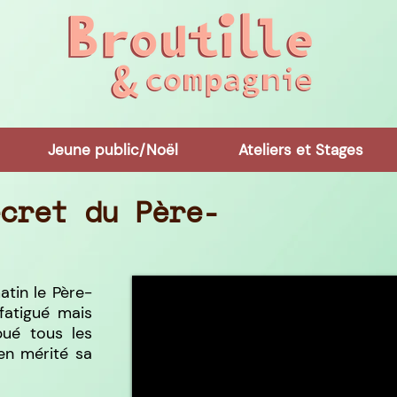
Jeune public/Noël
Ateliers et Stages
ecret du Père-
tin le Père-
fatigué mais
bué tous les
ien mérité sa