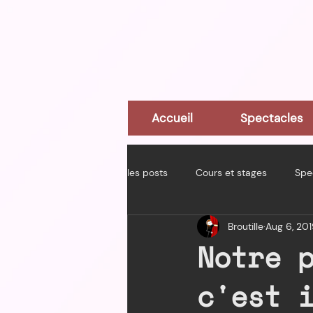
Accueil
Spectacles
les posts
Cours et stages
Spe
Broutille
Aug 6, 20
Notre 
c'est 