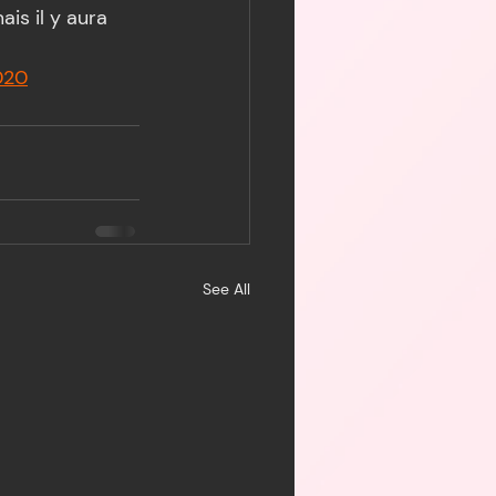
is il y aura 
020
See All